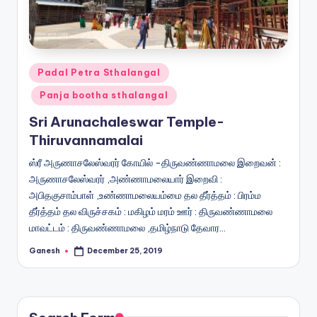
Posted
Padal Petra Sthalangal
in
Panja bootha sthalangal
Sri Arunachaleswar Temple-
Thiruvannamalai
ஸ்ரீ அருணாசலேஸ்வரர் கோயில் -திருவண்ணாமலை இறைவன் :
அருணாசலேஸ்வரர் ,அண்ணாமலையார் இறைவி :
அபிதகுசாம்பாள் ,உண்ணாமலையம்மை தல தீர்த்தம் : பிரம்ம
தீர்த்தம் தல விருச்சகம் : மகிழம் மரம் ஊர் : திருவண்ணாமலை
மாவட்டம் : திருவண்ணாமலை ,தமிழ்நாடு தேவார…
Ganesh
December 25, 2019
Posted
by