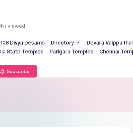
ch i viewed
108 Divya Desams
Directory
Devara Vaippu tha
ala State Temples
Parigara Temples
Chennai Tem
Subscribe