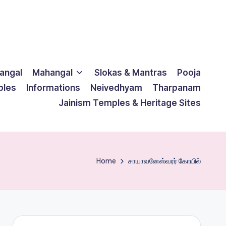
langal
Mahangal
Slokas & Mantras
Pooja
ples
Informations
Neivedhyam
Tharpanam
Jainism Temples & Heritage Sites
Home
சாயாவனேஸ்வரர் கோயில்