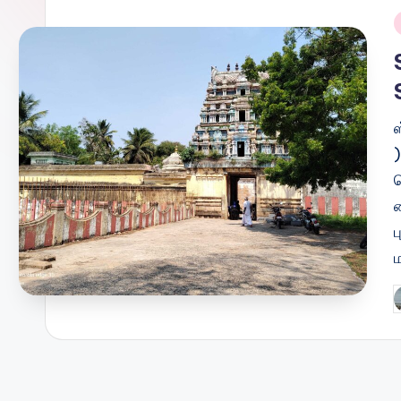
i
ப
ம
P
b