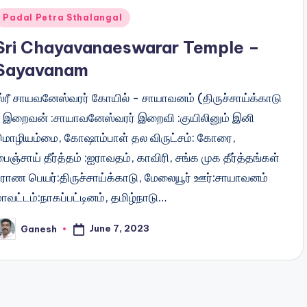
Posted
Padal Petra Sthalangal
n
Sri Chayavanaeswarar Temple –
Sayavanam
ஸ்ரீ சாயவனேஸ்வரர் கோயில் - சாயாவனம் (திருச்சாய்க்காடு
) இறைவன் :சாயாவனேஸ்வரர் இறைவி :குயிலினும் இனி
மொழியம்மை, கோஷாம்பாள் தல விருட்சம்: கோரை,
ைஞ்சாய் தீர்த்தம் :ஐராவதம், காவிரி, சங்க முக தீர்த்தங்கள்
புராண பெயர்:திருச்சாய்க்காடு, மேலையூர் ஊர்:சாயாவனம்
ாவட்டம்:நாகப்பட்டினம், தமிழ்நாடு…
June 7, 2023
Ganesh
osted
y