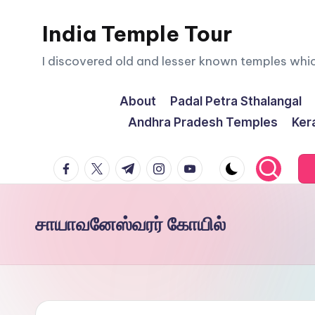
India Temple Tour
Skip
to
I discovered old and lesser known temples whi
content
About
Padal Petra Sthalangal
Andhra Pradesh Temples
Ker
facebook.com
twitter.com
t.me
instagram.com
youtube.com
சாயாவனேஸ்வரர் கோயில்