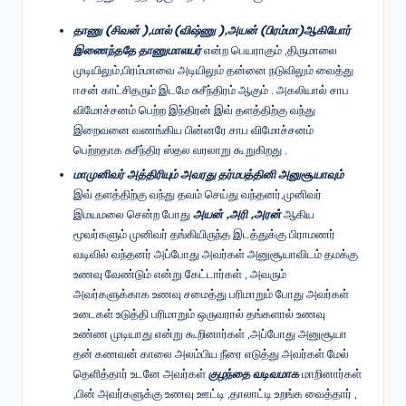
தாணு (சிவன் ),மால் (விஷ்ணு ),அயன் (பிரம்மா)ஆகியோர்
இணைந்ததே தாணுமாலயர்
என்ற பெயராகும் ,திருமாலை
முடியிலும்,பிரம்மாவை அடியிலும் தன்னை நடுவிலும் வைத்து
ஈசன் காட்சிதரும் இடமே சுசீந்திரம் ஆகும் . அகலியால் சாப
விமோச்சனம் பெற்ற இந்திரன் இவ் தளத்திற்கு வந்து
இறைவனை வணங்கிய பின்னரே சாப விமோச்சனம்
பெற்றதாக சுசீந்திர ஸ்தல வரலாறு கூறுகிறது .
மாமுனிவர் அத்திரியும் அவரது தர்மபத்தினி அனுசூயாவும்
இவ் தளத்திற்கு வந்து தவம் செய்து வந்தனர்,முனிவர்
இமயமலை சென்ற போது
அயன் ,அரி ,அரன்
ஆகிய
மூவர்களும் முனிவர் தங்கியிருந்த இடத்துக்கு பிராமணர்
வடிவில் வந்தனர் அப்போது அவர்கள் அனுசூயாவிடம் தமக்கு
உணவு வேண்டும் என்று கேட்டார்கள் , அவரும்
அவர்களுக்காக உணவு சமைத்து பரிமாறும் போது அவர்கள்
உடைகள் உடுத்தி பரிமாறும் ஒருவரால் தங்களால் உணவு
உண்ண முடியாது என்று கூறினார்கள் ,அப்போது அனுசூயா
தன் கணவன் காலை அலம்பிய நீரை எடுத்து அவர்கள் மேல்
தெளித்தார் உடனே அவர்கள்
குழந்தை வடிவமாக
மாறினார்கள்
,பின் அவர்களுக்கு உணவு ஊட்டி ,தாலாட்டி உறங்க வைத்தார் ,