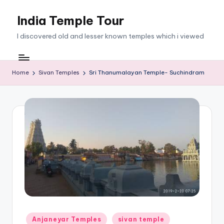
India Temple Tour
Skip
to
I discovered old and lesser known temples which i viewed
content
Home
Sivan Temples
Sri Thanumalayan Temple- Suchindram
Posted
Anjaneyar Temples
sivan temple