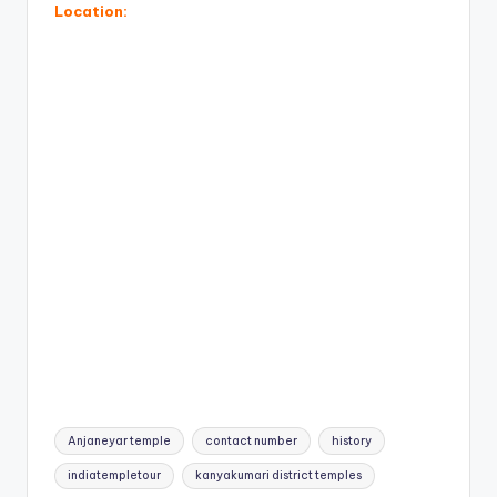
Location:
Tags:
Anjaneyar temple
contact number
history
indiatempletour
kanyakumari district temples