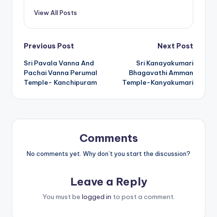
View All Posts
Post
Previous Post
Next Post
Sri Pavala Vanna And
Sri Kanayakumari
navigation
Pachai Vanna Perumal
Bhagavathi Amman
Temple- Kanchipuram
Temple-Kanyakumari
Comments
No comments yet. Why don’t you start the discussion?
Leave a Reply
You must be
logged in
to post a comment.