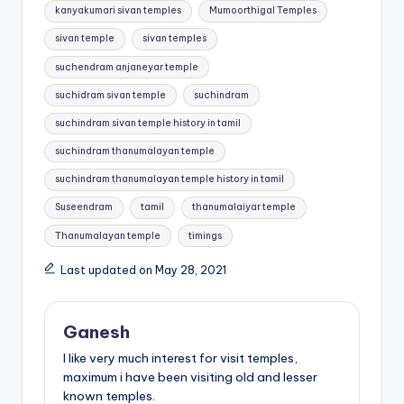
kanyakumari sivan temples
Mumoorthigal Temples
sivan temple
sivan temples
suchendram anjaneyar temple
suchidram sivan temple
suchindram
suchindram sivan temple history in tamil
suchindram thanumalayan temple
suchindram thanumalayan temple history in tamil
Suseendram
tamil
thanumalaiyar temple
Thanumalayan temple
timings
Last updated on May 28, 2021
Ganesh
I like very much interest for visit temples,
maximum i have been visiting old and lesser
known temples.