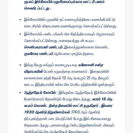
ரூபாய் இக்கோயில் மறுசீரமைப்புக்காக லாட்டரி பணம்
செலவிடப்பட்டது .
இக்கோயிலில் முதலில் தட்சணாமூர்த்தியை வணங்கி விட்டு
கடைசியில் விநாயகரை வணங்குமாறு அமைக்கப்பட்டுள்ளது .
இக்கோயில் மண்டபங்கள் மிக நேர்த்தியாகவும் அழகாகவும்
அமைக்கப்பட்டுள்ளது ,கலைநயத்துடன் கூடிய
செண்பகராமன் மண்டபம் ,
இசைத்தூண்களை கொண்ட
குலசேகர மண்டபம்
ஆகியவை புகழ்பெற்றவை .
இங்கு வேறு எங்கும் காணமுடியாத
கணேசனி என்ற
விநாயகரின்
பெண் உருவத்தை காணலாம் . இறைவனின்
வாகனமான நந்தி தேவர் 13 அடி உயரமும் 21 அடி நீளமும்
உடைய இந்தியாவில் உள்ள மிக பெரிய நந்திகளில் ஒன்றாகும் .
ஆஞ்சநேயர் கோயில் :
இங்குள்ள ஆஞ்சநேயர் இக்கோயிலின்
மேலபிரகாரம் தோண்டும் போது கிடைத்தது ,
சுமார் 18 அடி
உயரம் கொண்ட நின்ற நிலையில் காட்சி தருகிறார் , இவரை
1930 ஆண்டு நிறுவினார்கள்
,1740 ஆம் ஆண்டு
திப்புசுல்த்தான் படையெடுப்பின் போது இவ் சிலையானது
சிதலமடைந்தது ,புனரமைத்து பின்பு நிறுவினார்கள் ,மிகவும்
பிரசித்துப்பெற்ற ஆஞ்சநேயர் கோயிலாகும் .