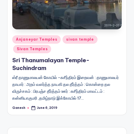
Posted
Anjaneyar Temples
sivan temple
in
Sivan Temples
Sri Thanumalayan Temple-
Suchindram
ஸ்ரீ தாணுமாலயன் கோயில் -சுசீந்திரம் இறைவன் : தாணுமாலயர்
தாயார் : அறம் வளர்த்த நாயகி தல தீர்த்தம் : கொன்றை தல
விருச்சகம் : பிரபஞ்ச தீர்த்தம் ஊர் : சுசீந்திரம் மாவட்டம் :
கன்னியாகுமரி ,தமிழ்நாடு இக்கோயில் 17…
Ganesh
June 6, 2019
Posted
by