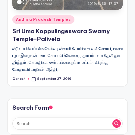
Posted
Andhra Pradesh Temples
in
Sri Uma Koppulingeswara Swamy
Temple-Palivela
ஸ்ரீ உமா கொப்பலிங்கேஸ்வர ஸ்வாமி கோயில் -பள்ளிவேளா (பல்வல
புறம் இறைவன் : உமா கொப்பலிங்கேஸ்வரர் தாயார் : உமா தேவி தல
தீர்த்தம் : கௌதிகை ஊர் : பல்வலபுரம் மாவட்டம் : கிழக்கு
கோதாவரி மாநிலம் : ஆந்திர…
Ganesh
September 27, 2019
Posted
by
Search Form