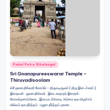
Posted
Padal Petra Sthalangal
in
Sri Gnanapureeswarar Temple –
Thiruvadisoolam
ஸ்ரீ ஞானபுரீஸ்வரர் கோயில் - திருவடிசூலம் ( திரு இடைச்சுரம் )
இறைவன் : ஞானபுரீஸ்வரர் , இடைசுரநாதர் இறைவி :
கோவர்தனாம்பிகை , இமயமடக்கொடி அம்மை தல விருச்சம் :
வில்வம் தல தீர்த்தம் : மதுரா தீர்த்தம் புராண…