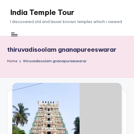
India Temple Tour
Skip
to
I discovered old and lesser known temples which i viewed
content
thiruvadisoolam gnanapureeswarar
Home
thiruvadisoolam gnanapureeswarar