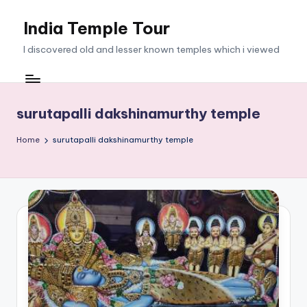
India Temple Tour
Skip
to
I discovered old and lesser known temples which i viewed
content
surutapalli dakshinamurthy temple
Home
surutapalli dakshinamurthy temple