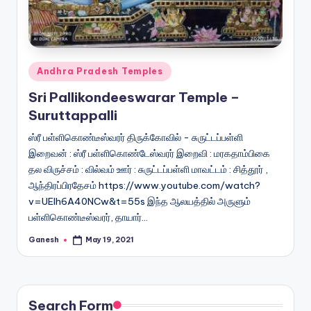
Posted
Andhra Pradesh Temples
in
Sri Pallikondeeswarar Temple –
Suruttappalli
ஸ்ரீ பள்ளிகொண்டீஸ்வரர் திருக்கோவில் - சுருட்டப்பள்ளி
இறைவன் : ஸ்ரீ பள்ளிகொண்டேஸ்வரர் இறைவி : மரகதாம்பிகை
தல விருச்சம் : வில்வம் ஊர் : சுருட்டப்பள்ளி மாவட்டம் : சித்தூர் ,
ஆந்திரப்பிரதேசம் https://www.youtube.com/watch?
v=UElh6A40NCw&t=55s இந்த ஆலயத்தில் அருளும்
பள்ளிகொண்டீஸ்வரர், தாயார்…
Ganesh
May 19, 2021
Posted
by
Search Form