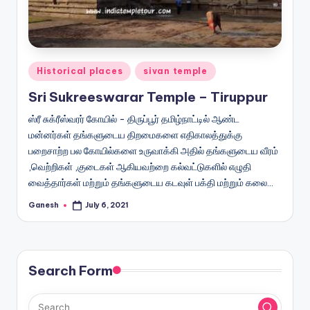
Posted
Historical places
sivan temple
in
Sri Sukreeswarar Temple – Tiruppur
ஸ்ரீ சுக்ரீஸ்வரர் கோயில் - திருப்பூர் தமிழ்நாட்டில் ஆண்ட
மன்னர்கள் தங்களுடைய திறமைகளை எதிகாலத்துக்கு
பறைசாற்ற பல கோயில்களை உருவாக்கி அதில் தங்களுடைய வீரம்
,வெற்றிகள் ,குடைகள் ஆகியவற்றை கல்வட்டுகளில் எழுதி
வைத்தார்கள் மற்றும் தங்களுடைய கடவுள் பக்தி மற்றும் கலை…
Ganesh
July 6, 2021
Posted
by
Search Form