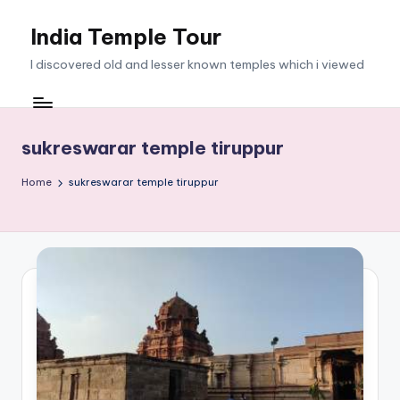
India Temple Tour
Skip
to
I discovered old and lesser known temples which i viewed
content
sukreswarar temple tiruppur
Home
sukreswarar temple tiruppur