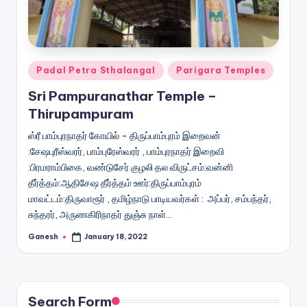
Posted
Padal Petra Sthalangal
Parigara Temples
in
Sri Pampuranathar Temple –
Thirupampuram
ஸ்ரீ பாம்புரநாதர் கோயில் - திருப்பாம்புரம் இறைவன்
:சேஷபுரீஸ்வரர், பாம்புரேஸ்வரர் , பாம்புரநாதர் இறைவி
:பிரமராம்பிகை, வண்டுசேர் குழலி தல விருட்சம்:வன்னி
தீர்த்தம்:ஆதிசேஷ தீர்த்தம் ஊர்:திருப்பாம்புரம்
மாவட்டம்:திருவாரூர் , தமிழ்நாடு பாடியவர்கள் : அப்பர், சம்பந்தர்,
சுந்தரர், அருணகிரிநாதர் துஞ்சு நாள்…
Ganesh
January 18, 2022
Posted
by
Search Form