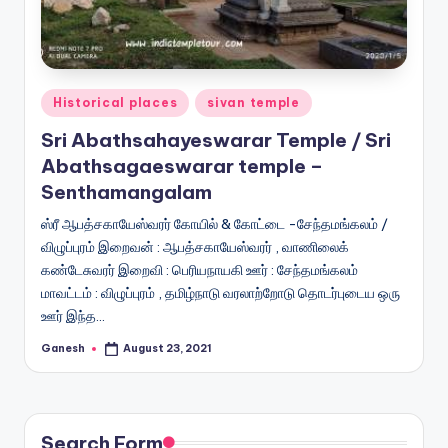
Posted
Historical places
sivan temple
in
Sri Abathsahayeswarar Temple / Sri
Abathsagaeswarar temple –
Senthamangalam
ஸ்ரீ ஆபத்சகாயேஸ்வரர் கோயில் & கோட்டை -சேந்தமங்கலம் /
விழுப்புரம் இறைவன் : ஆபத்சகாயேஸ்வரர் , வாணிலைக்
கண்டேசுவரர் இறைவி : பெரியநாயகி ஊர் : சேந்தமங்கலம்
மாவட்டம் : விழுப்புரம் , தமிழ்நாடு வரலாற்றோடு தொடர்புடைய ஒரு
ஊர் இந்த…
Ganesh
August 23, 2021
Posted
by
Search Form