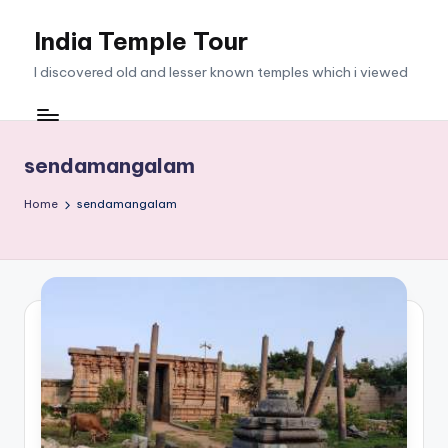
India Temple Tour
Skip
to
I discovered old and lesser known temples which i viewed
content
sendamangalam
Home
sendamangalam