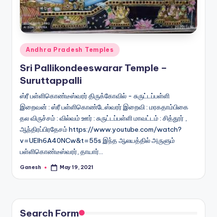
Posted
Andhra Pradesh Temples
in
Sri Pallikondeeswarar Temple –
Suruttappalli
ஸ்ரீ பள்ளிகொண்டீஸ்வரர் திருக்கோவில் - சுருட்டப்பள்ளி
இறைவன் : ஸ்ரீ பள்ளிகொண்டேஸ்வரர் இறைவி : மரகதாம்பிகை
தல விருச்சம் : வில்வம் ஊர் : சுருட்டப்பள்ளி மாவட்டம் : சித்தூர் ,
ஆந்திரப்பிரதேசம் https://www.youtube.com/watch?
v=UElh6A40NCw&t=55s இந்த ஆலயத்தில் அருளும்
பள்ளிகொண்டீஸ்வரர், தாயார்…
Ganesh
May 19, 2021
Posted
by
Search Form