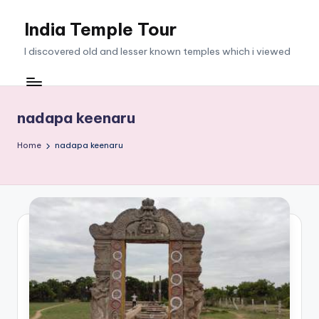
India Temple Tour
Skip
to
I discovered old and lesser known temples which i viewed
content
nadapa keenaru
Home
nadapa keenaru