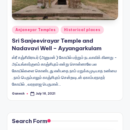
Posted
Anjaneyar Temples
Historical places
in
Sri Sanjeevirayar Temple and
Nadavavi Well – Ayyangarkulam
ஸ்ரீ சஞ்சீவிராயர் (அனுமன் ) கோயில் மற்றும் நடவாவிக் கிணறு -
அய்யங்கார்குளம் காஞ்சிபுரம் என்று சொன்னாலே பல
கோயில்களை கொண்டது என்பதை நாம் மறுக்கமுடியாத உண்மை
. நாம் பெரும்பாலும் காஞ்சிபுரம் சென்றவுடன் ஏகாம்பரநாதர்
கோயில் , வரதராஜ பெருமாள்…
Ganesh
July 16, 2021
Posted
by
Search Form