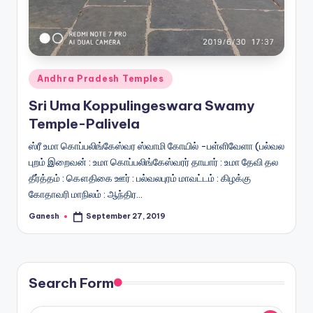
Posted
Andhra Pradesh Temples
in
Sri Uma Koppulingeswara Swamy
Temple-Palivela
ஸ்ரீ உமா கொப்பலிங்கேஸ்வர ஸ்வாமி கோயில் -பள்ளிவேளா (பல்வல
புறம் இறைவன் : உமா கொப்பலிங்கேஸ்வரர் தாயார் : உமா தேவி தல
தீர்த்தம் : கௌதிகை ஊர் : பல்வலபுரம் மாவட்டம் : கிழக்கு
கோதாவரி மாநிலம் : ஆந்திர…
Ganesh
September 27, 2019
Posted
by
Search Form