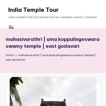
India Temple Tour
Skip
to
I discovered old and lesser known temples which i viewed
content
mahasivarathri | uma koppulingeswara
swamy temple | east godavari
Home
mahasivarathri | uma koppulingeswara swamy temple |
east godavari