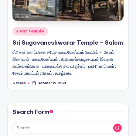
Posted
sivan temple
in
Sri Sugavaneshwarar Temple – Salem
ஸ்ரீ சுவர்ணாம்பிகை சமேத சுகவனேஸ்வரர் கோயில் - சேலம்
இறைவன் : சுகவனேஸ்வரர் , கிளிவண்ணமுடையார் இறைவி :
சுவர்ணாம்பிகை , மரகதவல்லி தல விருச்சம் : பாதிரி மரம் ஊர் :
சேலம் மாவட்டம் : சேலம் . தமிழ்நாடு…
Ganesh
October 19, 2021
Posted
by
Search Form