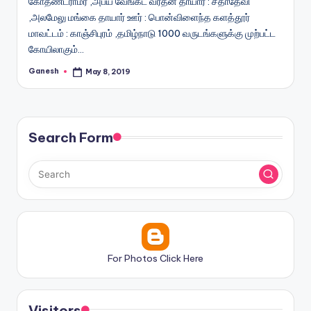
கோதண்டராமர் ,அபய வேங்கட வரதன் தாயார் : சீதாதேவி
,அலமேலு மங்கை தாயார் ஊர் : பொன்விளைந்த களத்தூர்
மாவட்டம் : காஞ்சிபுரம் ,தமிழ்நாடு 1000 வருடங்களுக்கு முற்பட்ட
கோயிலாகும்…
Ganesh
May 8, 2019
Posted
by
Search Form
For Photos Click Here
Visitors