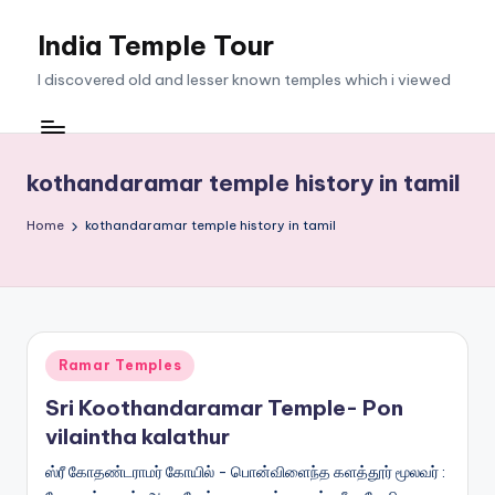
India Temple Tour
Skip
to
I discovered old and lesser known temples which i viewed
content
kothandaramar temple history in tamil
Home
kothandaramar temple history in tamil
Posted
Ramar Temples
in
Sri Koothandaramar Temple- Pon
vilaintha kalathur
ஸ்ரீ கோதண்டராமர் கோயில் - பொன்விளைந்த களத்தூர் மூலவர் :