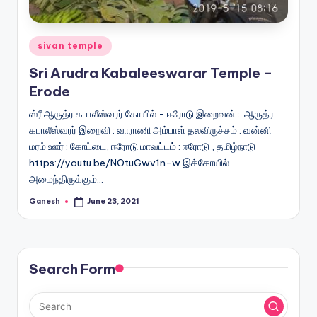
Posted
sivan temple
in
Sri Arudra Kabaleeswarar Temple –
Erode
ஸ்ரீ ஆருத்ர கபாலீஸ்வரர் கோயில் - ஈரோடு இறைவன் : ஆருத்ர
கபாலீஸ்வரர் இறைவி : வாராணி அம்பாள் தலவிருச்சம் : வன்னி
மரம் ஊர் : கோட்டை, ஈரோடு மாவட்டம் : ஈரோடு , தமிழ்நாடு
https://youtu.be/NOtuGwv1n-w இக்கோயில்
அமைந்திருக்கும்…
Ganesh
June 23, 2021
Posted
by
Search Form