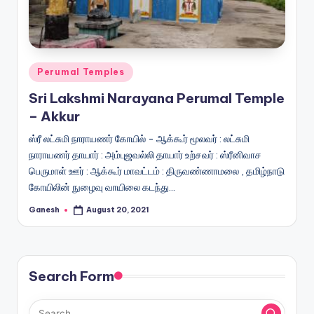
Posted
Perumal Temples
in
Sri Lakshmi Narayana Perumal Temple
– Akkur
ஸ்ரீ லட்சுமி நாராயணர் கோயில் - ஆக்கூர் மூலவர் : லட்சுமி
நாராயணர் தாயார் : அம்புஜவல்லி தாயார் உற்சவர் : ஸ்ரீனிவாச
பெருமாள் ஊர் : ஆக்கூர் மாவட்டம் : திருவண்ணாமலை , தமிழ்நாடு
கோயிலின் நுழைவு வாயிலை கடந்து…
Ganesh
August 20, 2021
Posted
by
Search Form