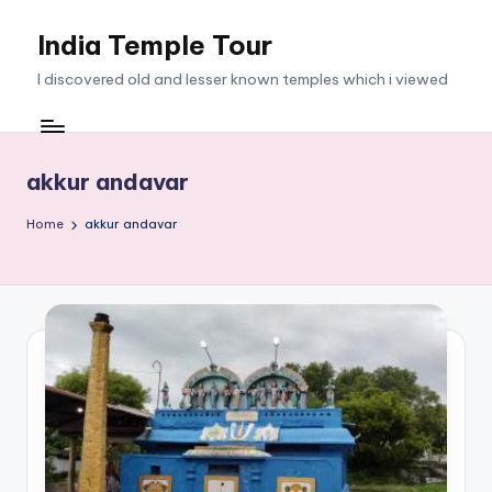
India Temple Tour
Skip
to
I discovered old and lesser known temples which i viewed
content
akkur andavar
Home
akkur andavar