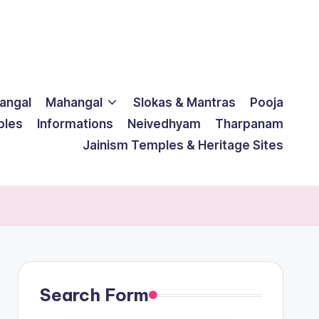
langal
Mahangal
Slokas & Mantras
Pooja
ples
Informations
Neivedhyam
Tharpanam
Jainism Temples & Heritage Sites
Search Form