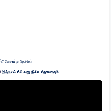
்ரீ வேதாந்த தேசிகர்
்
இத்தலம்
60 வது திவ்ய தேசமாகும்
.