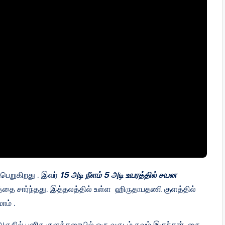
பெறுகிறது . இவர்
15 அடி நீளம் 5 அடி உயரத்தில் சயன
்தை சார்ந்தது. இத்தலத்தில் உள்ள ஹிருதாபதணி குளத்தில்
ாம் .
ருகில் புனித குளக்கரையில் ஒரு வருடம் தவம் இருந்தார் .தை