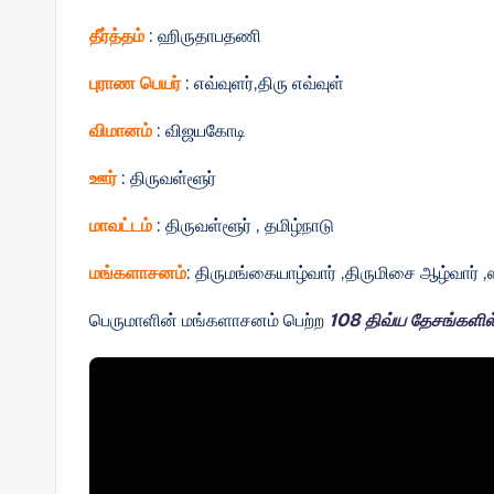
தீர்த்தம்
: ஹிருதாபதணி
புராண பெயர்
: எவ்வுளர்,திரு எவ்வுள்
விமானம்
: விஜயகோடி
ஊர்
: திருவள்ளூர்
மாவட்டம்
: திருவள்ளூர் , தமிழ்நாடு
மங்களாசனம்
: திருமங்கையாழ்வார் ,திருமிசை ஆழ்வார் ,ஸ
பெருமாளின் மங்களாசனம் பெற்ற
108 திவ்ய தேசங்களில