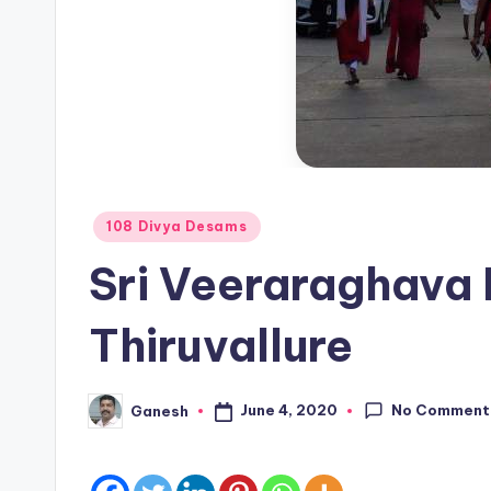
Posted
108 Divya Desams
in
Sri Veeraraghava
Thiruvallure
No Comment
June 4, 2020
Ganesh
Posted
by