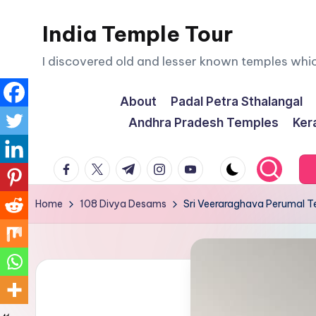
India Temple Tour
Skip
to
I discovered old and lesser known temples whi
content
About
Padal Petra Sthalangal
Andhra Pradesh Temples
Ker
facebook.com
twitter.com
t.me
instagram.com
youtube.com
Home
108 Divya Desams
Sri Veeraraghava Perumal T