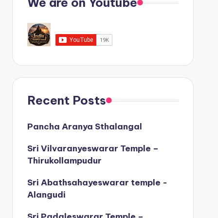
We are on Youtube
Recent Posts
Pancha Aranya Sthalangal
Sri Vilvaranyeswarar Temple –
Thirukollampudur
Sri Abathsahayeswarar temple -
Alangudi
Sri Padaleswarar Temple –