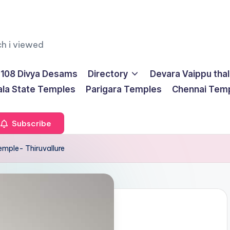
ch i viewed
108 Divya Desams
Directory
Devara Vaippu tha
ala State Temples
Parigara Temples
Chennai Tem
Subscribe
emple- Thiruvallure