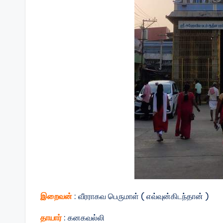
இறைவன்
: வீரராகவ பெருமாள் ( எவ்வுன்கிடந்தான் )
தாயார்
: கனகவல்லி