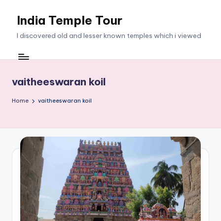
India Temple Tour
Skip
to
I discovered old and lesser known temples which i viewed
content
vaitheeswaran koil
Home
vaitheeswaran koil