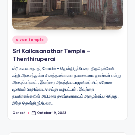
Posted
sivan temple
in
Sri Kailasanathar Temple –
Thenthiruperai
ஸ்ரீ கைலாசநாதர் கோயில் - தென்திருப்பேரை திருநெல்வேலி
சுற்றி அமைந்துள்ள சிவத்தலங்களை நவகைலாய தலங்கள் என்று
அழைப்பார்கள் , இவற்றை அகத்தியமாமுனிவர் சீடர் உரோமச
முனிவர் பிரதிஷ்டை செய்து வழிபட்டார் . இவற்றை
நவகிரகங்களின் அபிமான தலங்களாகவும் அழைக்கப்படுகிறது .
இந்த தென்திருப்பேரை…
Ganesh
October 19, 2023
Posted
by