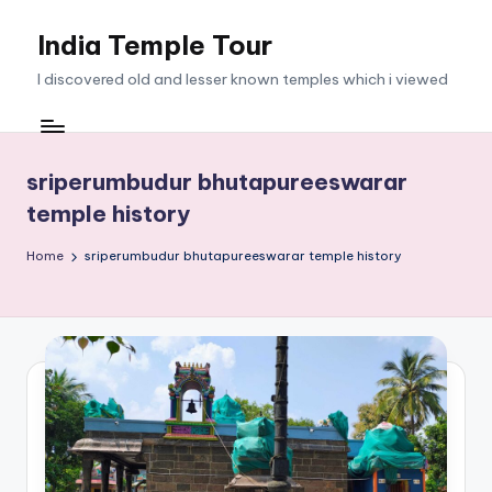
India Temple Tour
Skip
to
I discovered old and lesser known temples which i viewed
content
sriperumbudur bhutapureeswarar
temple history
Home
sriperumbudur bhutapureeswarar temple history