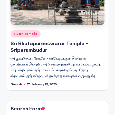
Posted
sivan temple
in
Sri Bhutapureeswarar Temple –
Sriperumbudur
ஸ்ரீ பூதபுரீஸ்வரர் கோயில் - ஸ்ரீபெரும்புதூர் இறைவன் :
பூதபுரீஸ்வரர் இறைவி : ஸ்ரீ சௌந்தரவல்லி புராண பெயர் : பூதபுரி
ஊர் : ஸ்ரீபெரும்புதூர் மாவட்டம் : காஞ்சிபுரம் , தமிழ்நாடு
ஸ்ரீபெரும்பதூர் என்றவுடன் நமக்கு நினைவுக்கு வருவது ஸ்ரீ…
Ganesh
February 13, 2025
Posted
by
Search Form