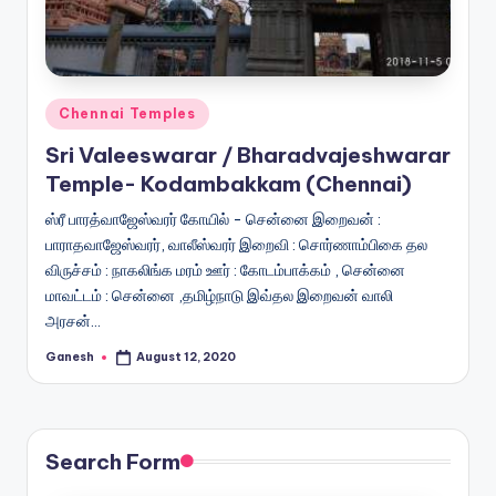
Posted
Chennai Temples
in
Sri Valeeswarar / Bharadvajeshwarar
Temple- Kodambakkam (Chennai)
ஸ்ரீ பாரத்வாஜேஸ்வரர் கோயில் - சென்னை இறைவன் :
பாராதவாஜேஸ்வரர், வாலீஸ்வரர் இறைவி : சொர்ணாம்பிகை தல
விருச்சம் : நாகலிங்க மரம் ஊர் : கோடம்பாக்கம் , சென்னை
மாவட்டம் : சென்னை ,தமிழ்நாடு இவ்தல இறைவன் வாலி
அரசன்…
Ganesh
August 12, 2020
Posted
by
Search Form