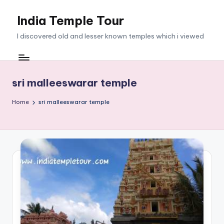
India Temple Tour
Skip
to
I discovered old and lesser known temples which i viewed
content
sri malleeswarar temple
Home
sri malleeswarar temple