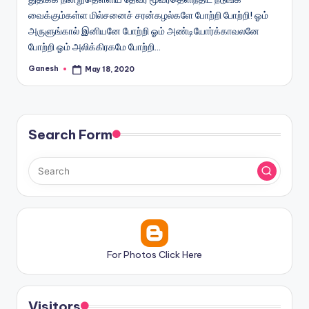
வைக்கும்கள்ள மில்சனைச் சரன்கழல்களே போற்றி போற்றி! ஓம்
அருளுங்கால் இனியனே போற்றி ஓம் அண்டியோர்க்காவலனே
போற்றி ஓம் அலிக்கிரகமே போற்றி…
Ganesh
May 18, 2020
Posted
by
Search Form
For Photos Click Here
Visitors