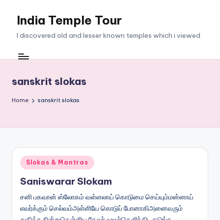
India Temple Tour
Skip
to
I discovered old and lesser known temples which i viewed
content
sanskrit slokas
Home
sanskrit slokas
Posted
Slokas & Mantras
in
Saniswarar Slokam
சனி பகவான் ஸ்லோகம் வள்ளலாய் கொடுமை செய்யும்மன்னாய்
எவர்க்கும் செல்வம்அள்ளியே கொடுப் போனாகிஅனைவரும்
துதிக்க நின்றுதெள்ளிய தேவர் மூவர்தெளிந்திட நடுங்க