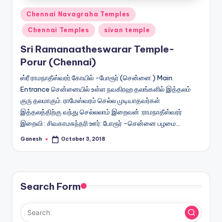
Posted
Chennai Navagraha Temples
in
Chennai Temples
sivan temple
Sri Ramanaatheswarar Temple-
Porur (Chennai)
ஸ்ரீ ராமநாதீஸ்வரர் கோயில் -போரூர் (சென்னை ) Main
Entrance சென்னையில் உள்ள நவகிரஹ தலங்களில் இத்தலம்
குரு தலமாகும். ராமேஸ்வரம் செல்ல முடியாதவர்கள்
இத்தலத்திற்கு வந்து செல்லலாம் இறைவன் :ராமநாதீஸ்வரர்
இறைவி : சிவகாமசுந்தரி ஊர்: போரூர் -சென்னை பழமை…
Ganesh
October 3, 2018
Posted
by
Search Form