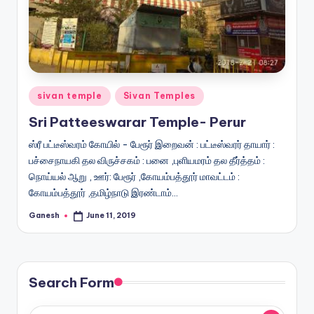
Posted
sivan temple
Sivan Temples
in
Sri Patteeswarar Temple- Perur
ஸ்ரீ பட்டீஸ்வரம் கோயில் - பேரூர் இறைவன் : பட்டீஸ்வரர் தாயார் :
பச்சைநாயகி தல விருச்சகம் : பனை ,புளியமரம் தல தீர்த்தம் :
நொய்யல் ஆறு , ஊர்: பேரூர் ,கோயம்பத்தூர் மாவட்டம் :
கோயம்பத்தூர் ,தமிழ்நாடு இரண்டாம்…
Ganesh
June 11, 2019
Posted
by
Search Form