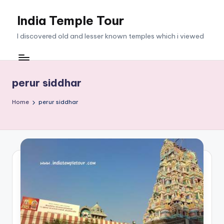
India Temple Tour
Skip
to
I discovered old and lesser known temples which i viewed
content
perur siddhar
Home
perur siddhar