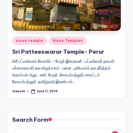
Posted
sivan temple
Sivan Temples
in
Sri Patteeswarar Temple- Perur
ஸ்ரீ பட்டீஸ்வரம் கோயில் - பேரூர் இறைவன் : பட்டீஸ்வரர் தாயார் :
பச்சைநாயகி தல விருச்சகம் : பனை ,புளியமரம் தல தீர்த்தம் :
நொய்யல் ஆறு , ஊர்: பேரூர் ,கோயம்பத்தூர் மாவட்டம் :
கோயம்பத்தூர் ,தமிழ்நாடு இரண்டாம்…
Ganesh
June 11, 2019
Posted
by
Search Form