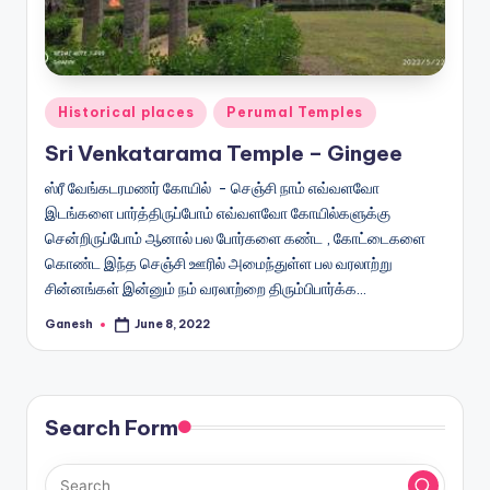
Posted
Historical places
Perumal Temples
in
Sri Venkatarama Temple – Gingee
ஸ்ரீ வேங்கடரமணர் கோயில் - செஞ்சி நாம் எவ்வளவோ
இடங்களை பார்த்திருப்போம் எவ்வளவோ கோயில்களுக்கு
சென்றிருப்போம் ஆனால் பல போர்களை கண்ட , கோட்டைகளை
கொண்ட இந்த செஞ்சி ஊரில் அமைந்துள்ள பல வரலாற்று
சின்னங்கள் இன்னும் நம் வரலாற்றை திரும்பிபார்க்க…
Ganesh
June 8, 2022
Posted
by
Search Form