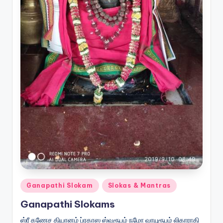
Posted
Ganapathi Slokam
Slokas & Mantras
in
Ganapathi Slokams
ஸ்ரீ கணேச தியானம் ப்ரகாஸ ஸ்வரூபம் நமோ வாயுரூபம் லிகாராதி