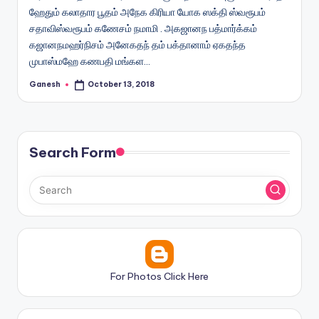
ஹேதும் கலாதார பூதம் அநேக கிரியா யோக ஸக்தி ஸ்வரூபம்
சதாவிஸ்வரூபம் கணேசம் நமாமி . அகஜானந பத்மார்க்கம்
கஜானநமஹர்நிசம் அனேகதந் தம் பக்தானாம் ஏகதந்த
முபாஸ்மஹே கணபதி மங்கள…
Ganesh
October 13, 2018
Posted
by
Search Form
For Photos Click Here