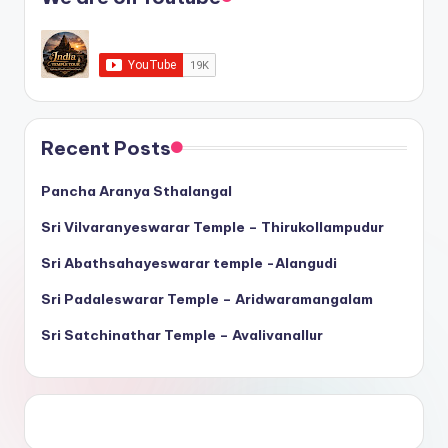
Recent Posts
Pancha Aranya Sthalangal
Sri Vilvaranyeswarar Temple – Thirukollampudur
Sri Abathsahayeswarar temple -Alangudi
Sri Padaleswarar Temple – Aridwaramangalam
Sri Satchinathar Temple – Avalivanallur