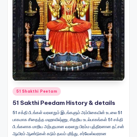
Posted
51 Shakthi Peetam
in
51 Sakthi Peedam History & details
51 சக்தி பீடங்கள் வரலாறும் இடங்களும் அம்பிகையின் உடலை 51
பாகமாக சிதைத்த மஹாவிஷ்ணு, சிதறிய உடல்பாகங்கள் 51 சக்தி
பீடங்களாக மாறிய அற்புதமான வரலாறு பிரம்ம புத்திரனான தட்சன்
ஆயிரம் ஆண்டுகள் கடும் தவம் புரிந்து, சர்வேஸ்வரரான