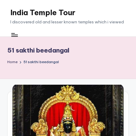
India Temple Tour
Skip
to
I discovered old and lesser known temples which i viewed
content
51 sakthi beedangal
Home
51 sakthi beedangal