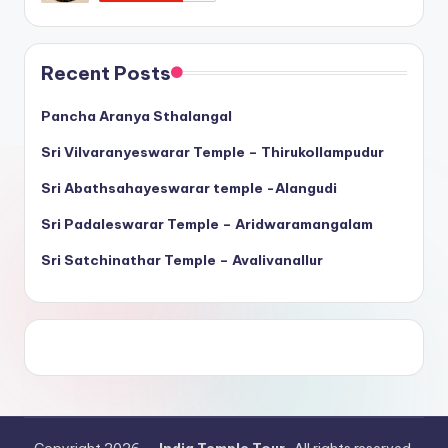
Recent Posts
Pancha Aranya Sthalangal
Sri Vilvaranyeswarar Temple – Thirukollampudur
Sri Abathsahayeswarar temple -Alangudi
Sri Padaleswarar Temple – Aridwaramangalam
Sri Satchinathar Temple – Avalivanallur