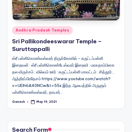
Posted
Andhra Pradesh Temples
in
Sri Pallikondeeswarar Temple –
Suruttappalli
ஸ்ரீ பள்ளிகொண்டீஸ்வரர் திருக்கோவில் - சுருட்டப்பள்ளி
இறைவன் : ஸ்ரீ பள்ளிகொண்டேஸ்வரர் இறைவி : மரகதாம்பிகை
தல விருச்சம் : வில்வம் ஊர் : சுருட்டப்பள்ளி மாவட்டம் : சித்தூர் ,
ஆந்திரப்பிரதேசம் https://www.youtube.com/watch?
v=UElh6A40NCw&t=55s இந்த ஆலயத்தில் அருளும்
பள்ளிகொண்டீஸ்வரர், தாயார்…
Ganesh
May 19, 2021
Posted
by
Search Form