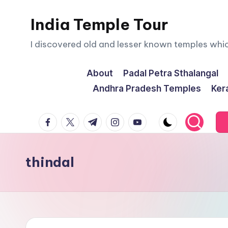
India Temple Tour
Skip
to
I discovered old and lesser known temples whi
content
About
Padal Petra Sthalangal
Andhra Pradesh Temples
Ker
facebook.com
twitter.com
t.me
instagram.com
youtube.com
thindal