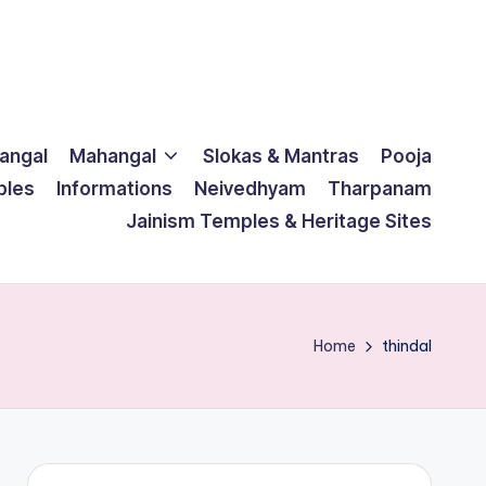
langal
Mahangal
Slokas & Mantras
Pooja
ples
Informations
Neivedhyam
Tharpanam
Jainism Temples & Heritage Sites
Home
thindal