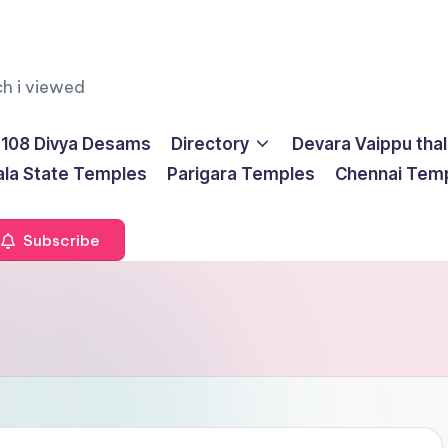
ch i viewed
108 Divya Desams
Directory
Devara Vaippu tha
ala State Temples
Parigara Temples
Chennai Tem
Subscribe