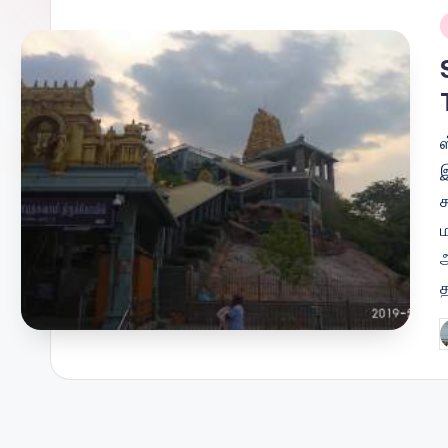
i
ஸ
இ
ம
P
b