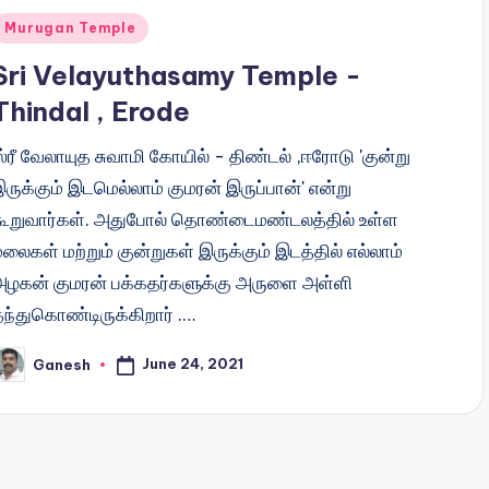
Posted
Murugan Temple
n
Sri Velayuthasamy Temple -
Thindal , Erode
்ரீ வேலாயுத சுவாமி கோயில் - திண்டல் ,ஈரோடு 'குன்று
ருக்கும் இடமெல்லாம் குமரன் இருப்பான்' என்று
கூறுவார்கள். அதுபோல் தொண்டைமண்டலத்தில் உள்ள
லைகள் மற்றும் குன்றுகள் இருக்கும் இடத்தில் எல்லாம்
அழகன் குமரன் பக்கதர்களுக்கு அருளை அள்ளி
தந்துகொண்டிருக்கிறார் .…
June 24, 2021
Ganesh
osted
y