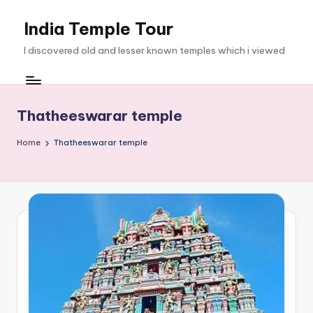
India Temple Tour
Skip
to
I discovered old and lesser known temples which i viewed
content
Thatheeswarar temple
Home
Thatheeswarar temple