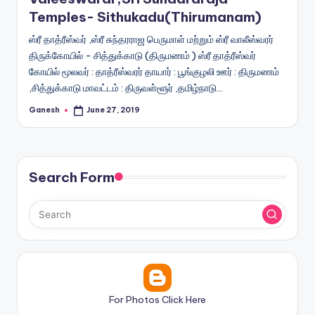
Temples- Sithukadu(Thirumanam)
ஸ்ரீ தாத்ரீஸ்வர் ,ஸ்ரீ சுந்தரராஜ பெருமாள் மற்றும் ஸ்ரீ வாலீஸ்வரர்
திருக்கோயில் - சித்துக்காடு (திருமணம் ) ஸ்ரீ தாத்ரீஸ்வர்
கோயில் மூலவர் : தாத்ரீஸ்வரர் தாயார் : பூங்குழலி ஊர் : திருமணம்
,சித்துக்காடு மாவட்டம் : திருவள்ளூர் ,தமிழ்நாடு…
Ganesh
June 27, 2019
Posted
by
Search Form
For Photos Click Here