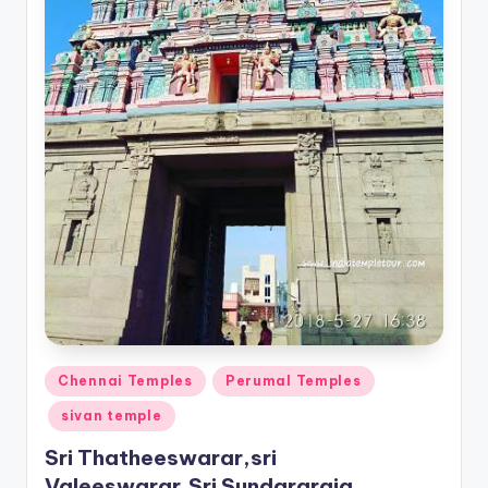
Posted
Chennai Temples
Perumal Temples
in
sivan temple
Sri Thatheeswarar,sri
Valeeswarar,Sri Sundararaja