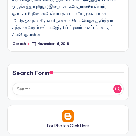
(எருக்கத்தம்புலியூர் ) இறைவன் : சுவேதாரணீயேஸ்வரர்,
குமாரசாமி ,நீலகண்டேஸ்வரர் தாயார் : வீறாமுலையம்மன்
,அமிதகுஜாநாயகி தல விருச்சகம் : வெள்ளெருக்கு தீர்த்தம் :
கந்தம்,சுவேதம் ஊர் : ராஜேந்திரப்பட்டினம் மாவட்டம் : கடலூர்
சிவபெருமானின்…
Ganesh
November 16, 2018
Posted
by
Search Form
For Photos Click Here