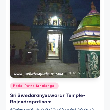
Posted
Padal Petra Sthalangal
in
Sri Swedaranyeswarar Temple-
Rajendrapatinam
ஸ்ரீ சுவேதாரண்யேஸ்வரர் திருக்கோயில் - ராஜேந்திரப்பட்டினம்