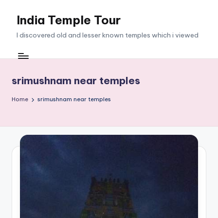
India Temple Tour
Skip
to
I discovered old and lesser known temples which i viewed
content
srimushnam near temples
Home
srimushnam near temples