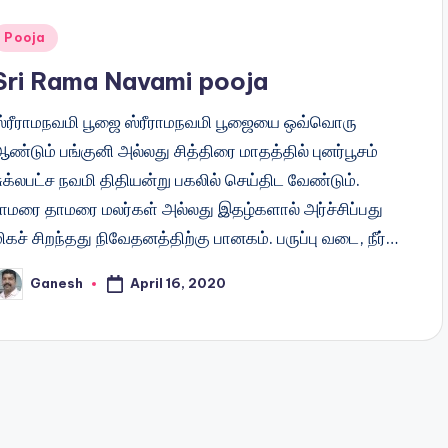
Posted
Pooja
n
Sri Rama Navami pooja
ஸ்ரீராமநவமி பூஜை ஸ்ரீராமநவமி பூஜையை ஒவ்வொரு
ண்டும் பங்குனி அல்லது சித்திரை மாதத்தில் புனர்பூசம்
ுக்லபட்ச நவமி திதியன்று பகலில் செய்திட வேண்டும்.
ராமரை தாமரை மலர்கள் அல்லது இதழ்களால் அர்ச்சிப்பது
ிகச் சிறந்தது நிவேதனத்திற்கு பானகம். பருப்பு வடை, நீர்…
April 16, 2020
Ganesh
osted
y