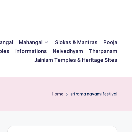
langal
Mahangal
Slokas & Mantras
Pooja
ples
Informations
Neivedhyam
Tharpanam
Jainism Temples & Heritage Sites
Home
sri rama navami festival