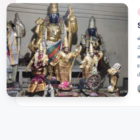
i
ஆ
ச
ம
P
b