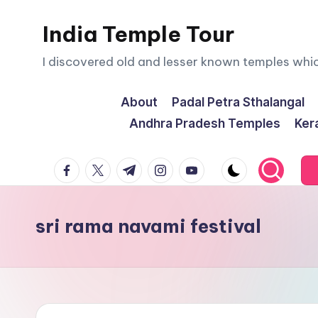
India Temple Tour
Skip
to
I discovered old and lesser known temples whi
content
About
Padal Petra Sthalangal
Andhra Pradesh Temples
Ker
facebook.com
twitter.com
t.me
instagram.com
youtube.com
sri rama navami festival