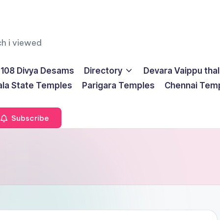
ch i viewed
108 Divya Desams
Directory
Devara Vaippu tha
ala State Temples
Parigara Temples
Chennai Tem
Subscribe