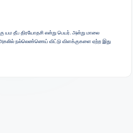
க்கு யம தீப திரயோதசி என்று பெயர். அன்று மாலை
 அகலில் நல்லெண்ணெய் விட்டு விளக்குகளை ஏற்ற இது