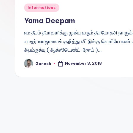
Posted
Informations
in
Yama Deepam
எம தீபம் தீபாவளிக்கு முன்பு வரும் திரயோதசி நாளு
யமதர்மராஜாவைக் குறித்து வீட்டுக்கு வெளியே மண்
அபம்ருத்யு ( ஆக்ஸிடெண்ட், நோய் )…
November 3, 2018
Ganesh
Posted
by