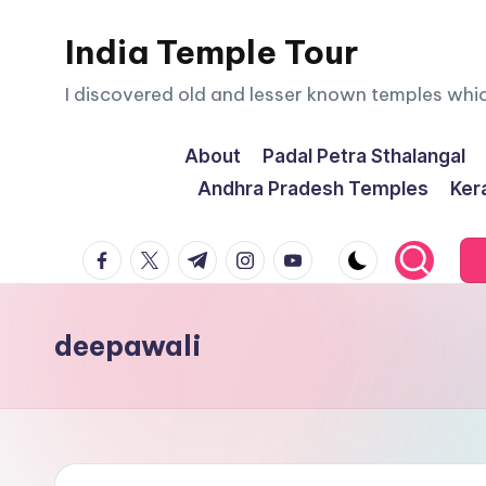
India Temple Tour
Skip
to
I discovered old and lesser known temples whi
content
About
Padal Petra Sthalangal
Andhra Pradesh Temples
Ker
facebook.com
twitter.com
t.me
instagram.com
youtube.com
deepawali