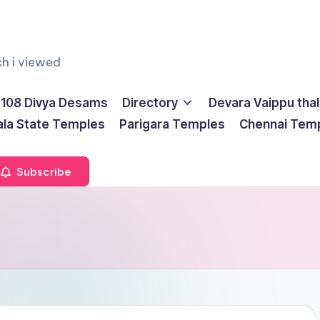
ch i viewed
108 Divya Desams
Directory
Devara Vaippu tha
ala State Temples
Parigara Temples
Chennai Tem
Subscribe