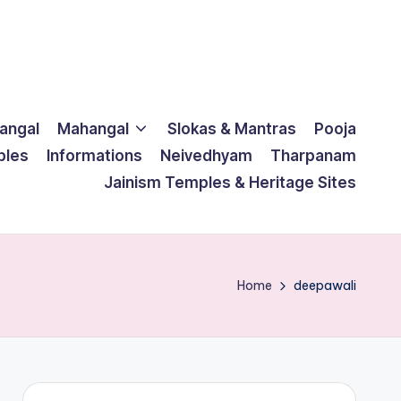
langal
Mahangal
Slokas & Mantras
Pooja
ples
Informations
Neivedhyam
Tharpanam
Jainism Temples & Heritage Sites
Home
deepawali