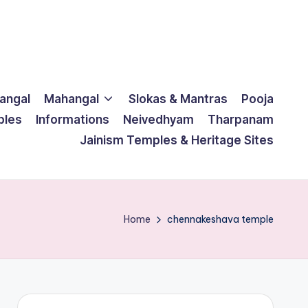
langal
Mahangal
Slokas & Mantras
Pooja
ples
Informations
Neivedhyam
Tharpanam
Jainism Temples & Heritage Sites
Home
chennakeshava temple