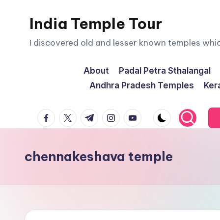
India Temple Tour
Skip
to
I discovered old and lesser known temples whi
content
About
Padal Petra Sthalangal
Andhra Pradesh Temples
Ker
facebook.com
twitter.com
t.me
instagram.com
youtube.com
chennakeshava temple