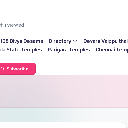
ch i viewed
108 Divya Desams
Directory
Devara Vaippu tha
ala State Temples
Parigara Temples
Chennai Tem
Subscribe